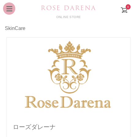
ROSE DARENA
0
ONLINE STORE
SkinCare
ローズダレーナ